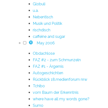
Globuli
u.a.
Nebentisch
Musik und Politik
rischdisch
caffeine and sugar
May 2006
10
Obdachlose
FAZ #2 - zum Schmunzeln
FAZ #1 - Ärgernis
Autogeschichten
Rückblick 18.medienforum nrw
Tchibo
vom Baum der Erkenntnis
where have all my words gone?
Sumo