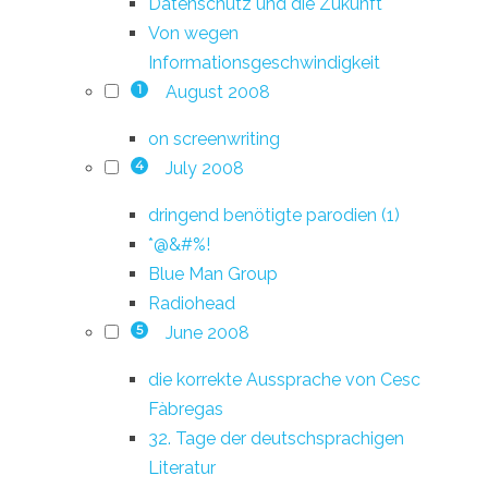
Datenschutz und die Zukunft
Von wegen
Informationsgeschwindigkeit
August 2008
1
on screenwriting
July 2008
4
dringend benötigte parodien (1)
*@&#%!
Blue Man Group
Radiohead
June 2008
5
die korrekte Aussprache von Cesc
Fàbregas
32. Tage der deutschsprachigen
Literatur