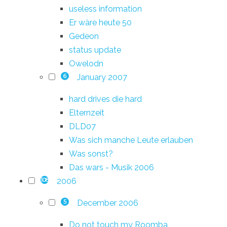
useless information
Er wäre heute 50
Gedeon
status update
Owelodn
January 2007
6
hard drives die hard
Elternzeit
DLD07
Was sich manche Leute erlauben
Was sonst?
Das wars - Musik 2006
2006
108
December 2006
5
Do not touch my Roomba