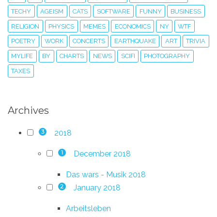
TECHY
AGEISM
CATS
SOFTWARE
FUNNY
BUSINESS
RELIGION
PHYSICS
MEMES
ECONOMICS
NY
WTF
POETRY
WORK
CONCERTS
EARTHQUAKE
ART
TRIVIA
MYLIFE
BY
CHARTS
NEWS
SCIFI
PHOTOGRAPHY
TAXES
Archives
2018
3
December 2018
1
Das wars - Musik 2018
January 2018
2
Arbeitsleben