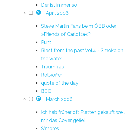
Der ist immer so
April 2006
7
Steve Martin Fans beim ÖBB oder
»Friends of Carlotta«?
Punt
Blast from the past Vol.4 - Smoke on
the water
Traumfrau
Rollkoffer
quote of the day
BBQ
March 2006
17
Ich hab früher oft Platten gekauft weil
mir das Cover gefiel
S'mores