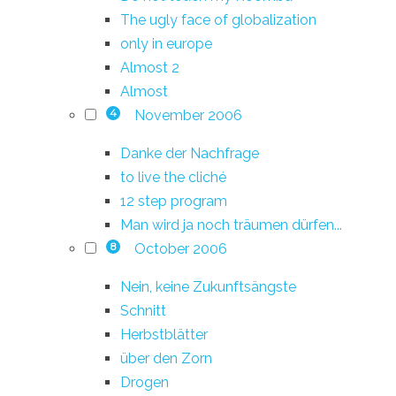
The ugly face of globalization
only in europe
Almost 2
Almost
November 2006
4
Danke der Nachfrage
to live the cliché
12 step program
Man wird ja noch träumen dürfen...
October 2006
8
Nein, keine Zukunftsängste
Schnitt
Herbstblätter
über den Zorn
Drogen