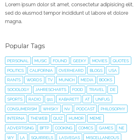
Lorem ipsum dolor sit amet, consectetur adipisicing elit,
sed do eiusmod tempor incididunt ut labore et dolore
magna.
Popular Tags
PERSONAL
MUSIC
FOUND
GEEKY
MOVIES
QUOTES
POLITICS
CALIFORNIA
OVERHEARD
BLOGS
USA
RANTS
WORDS
TV
MUNICH
MEDIA
BOOKS
SOCIOLOGY
JAHRESCHARTS
FOOD
TRAVEL
DE
SPORTS
RADIO
911
KABARETT
AT
UNFUG
CONSUMERISM
WHISKY
NV
PODCAST
PHILOSOPHY
INTERNA
THEWEB
QUIZ
HUMOR
MEME
ADVERTISING
BFTP
COOKING
COMICS
GAMES
NE
WY
LA
SQUIRRELS
LASVEGAS
MISCELLANEOUS