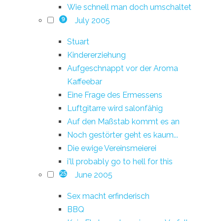
Wie schnell man doch umschaltet
July 2005
9
Stuart
Kindererziehung
Aufgeschnappt vor der Aroma
Kaffeebar
Eine Frage des Ermessens
Luftgitarre wird salonfähig
Auf den Maßstab kommt es an
Noch gestörter geht es kaum...
Die ewige Vereinsmeierei
i'll probably go to hell for this
June 2005
25
Sex macht erfinderisch
BBQ