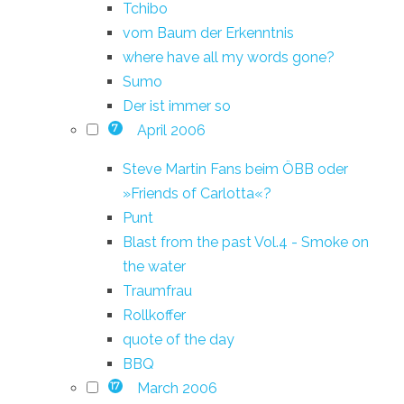
Tchibo
vom Baum der Erkenntnis
where have all my words gone?
Sumo
Der ist immer so
April 2006
7
Steve Martin Fans beim ÖBB oder
»Friends of Carlotta«?
Punt
Blast from the past Vol.4 - Smoke on
the water
Traumfrau
Rollkoffer
quote of the day
BBQ
March 2006
17