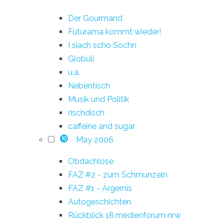
Der Gourmand
Futurama kommt wieder!
I siach scho Sochn
Globuli
u.a.
Nebentisch
Musik und Politik
rischdisch
caffeine and sugar
May 2006
10
Obdachlose
FAZ #2 - zum Schmunzeln
FAZ #1 - Ärgernis
Autogeschichten
Rückblick 18.medienforum nrw