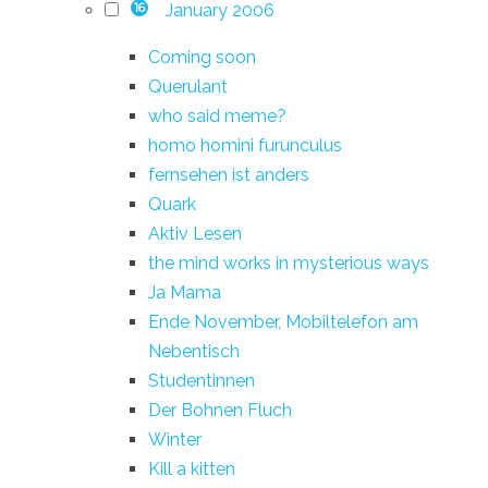
January 2006
16
Coming soon
Querulant
who said meme?
homo homini furunculus
fernsehen ist anders
Quark
Aktiv Lesen
the mind works in mysterious ways
Ja Mama
Ende November, Mobiltelefon am
Nebentisch
Studentinnen
Der Bohnen Fluch
Winter
Kill a kitten