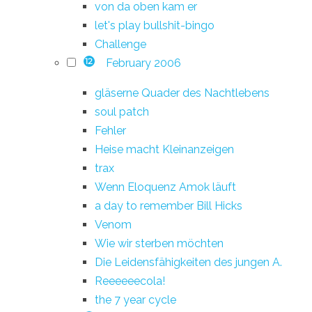
von da oben kam er
let's play bullshit-bingo
Challenge
February 2006
12
gläserne Quader des Nachtlebens
soul patch
Fehler
Heise macht Kleinanzeigen
trax
Wenn Eloquenz Amok läuft
a day to remember Bill Hicks
Venom
Wie wir sterben möchten
Die Leidensfähigkeiten des jungen A.
Reeeeeecola!
the 7 year cycle