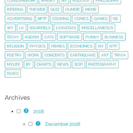
CONSUMERISM
WHISKY
NV
PODCAST
PHILOSOPHY
INTERNA
THEWEB
QUIZ
HUMOR
MEME
ADVERTISING
BFTP
COOKING
COMICS
GAMES
NE
WY
LA
SQUIRRELS
LASVEGAS
MISCELLANEOUS
TECHY
AGEISM
CATS
SOFTWARE
FUNNY
BUSINESS
RELIGION
PHYSICS
MEMES
ECONOMICS
NY
WTF
POETRY
WORK
CONCERTS
EARTHQUAKE
ART
TRIVIA
MYLIFE
BY
CHARTS
NEWS
SCIFI
PHOTOGRAPHY
TAXES
Archives
2018
3
December 2018
1