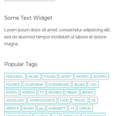
Some Text Widget
Lorem ipsum dolor sit amet, consectetur adipisicing elit,
sed do eiusmod tempor incididunt ut labore et dolore
magna.
Popular Tags
PERSONAL
MUSIC
FOUND
GEEKY
MOVIES
QUOTES
POLITICS
CALIFORNIA
OVERHEARD
BLOGS
USA
RANTS
WORDS
TV
MUNICH
MEDIA
BOOKS
SOCIOLOGY
JAHRESCHARTS
FOOD
TRAVEL
DE
SPORTS
RADIO
911
KABARETT
AT
UNFUG