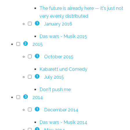
The future is already here — it's just not
very evenly distributed
January 2016
1
Das wars - Musik 2015
2015
2
October 2015
1
Kabarett und Comedy
July 2015
1
Don't push me
2014
3
December 2014
1
Das wars - Musik 2014
1