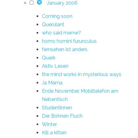
January 2006
16
Coming soon
Querulant
who said meme?
homo homini furunculus
fernsehen ist anders
Quark
Aktiv Lesen
the mind works in mysterious ways
Ja Mama
Ende November, Mobiltelefon am
Nebentisch
Studentinnen
Der Bohnen Fluch
Winter
Kill a kitten