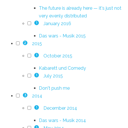
The future is already here — it's just not
very evenly distributed
January 2016
1
Das wars - Musik 2015
2015
2
October 2015
1
Kabarett und Comedy
July 2015
1
Don't push me
2014
3
December 2014
1
Das wars - Musik 2014
1