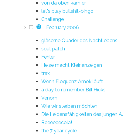
von da oben kam er
let's play bullshit-bingo
Challenge
February 2006
12
gläserne Quader des Nachtlebens
soul patch
Fehler
Heise macht Kleinanzeigen
trax
Wenn Eloquenz Amok läuft
a day to remember Bill Hicks
Venom
Wie wir sterben möchten
Die Leidensfähigkeiten des jungen A.
Reeeeeecola!
the 7 year cycle