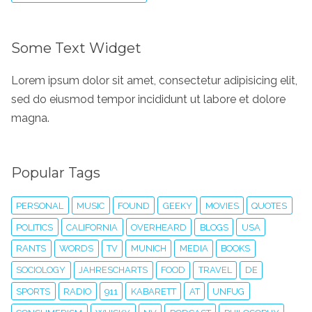
Some Text Widget
Lorem ipsum dolor sit amet, consectetur adipisicing elit,
sed do eiusmod tempor incididunt ut labore et dolore
magna.
Popular Tags
PERSONAL
MUSIC
FOUND
GEEKY
MOVIES
QUOTES
POLITICS
CALIFORNIA
OVERHEARD
BLOGS
USA
RANTS
WORDS
TV
MUNICH
MEDIA
BOOKS
SOCIOLOGY
JAHRESCHARTS
FOOD
TRAVEL
DE
SPORTS
RADIO
911
KABARETT
AT
UNFUG