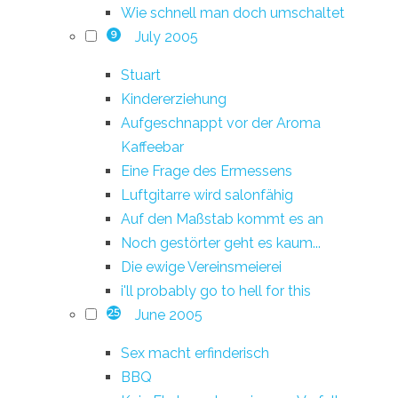
Wie schnell man doch umschaltet
July 2005
9
Stuart
Kindererziehung
Aufgeschnappt vor der Aroma
Kaffeebar
Eine Frage des Ermessens
Luftgitarre wird salonfähig
Auf den Maßstab kommt es an
Noch gestörter geht es kaum...
Die ewige Vereinsmeierei
i'll probably go to hell for this
June 2005
25
Sex macht erfinderisch
BBQ