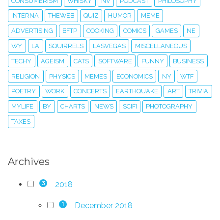
CONSUMERISM
WHISKY
NV
PODCAST
PHILOSOPHY
INTERNA
THEWEB
QUIZ
HUMOR
MEME
ADVERTISING
BFTP
COOKING
COMICS
GAMES
NE
WY
LA
SQUIRRELS
LASVEGAS
MISCELLANEOUS
TECHY
AGEISM
CATS
SOFTWARE
FUNNY
BUSINESS
RELIGION
PHYSICS
MEMES
ECONOMICS
NY
WTF
POETRY
WORK
CONCERTS
EARTHQUAKE
ART
TRIVIA
MYLIFE
BY
CHARTS
NEWS
SCIFI
PHOTOGRAPHY
TAXES
Archives
2018
3
December 2018
1