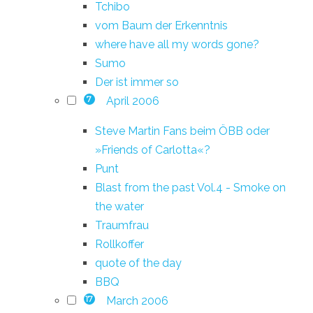
Tchibo
vom Baum der Erkenntnis
where have all my words gone?
Sumo
Der ist immer so
April 2006
7
Steve Martin Fans beim ÖBB oder
»Friends of Carlotta«?
Punt
Blast from the past Vol.4 - Smoke on
the water
Traumfrau
Rollkoffer
quote of the day
BBQ
March 2006
17