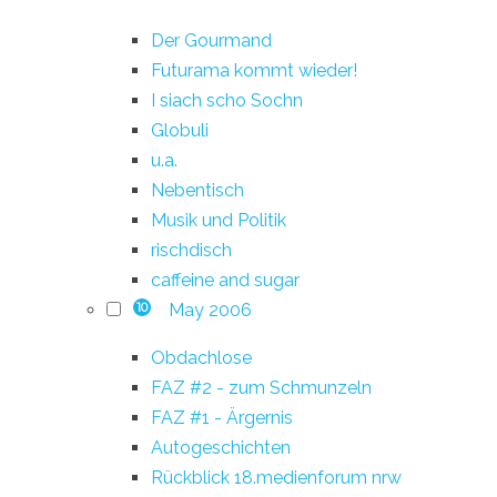
Der Gourmand
Futurama kommt wieder!
I siach scho Sochn
Globuli
u.a.
Nebentisch
Musik und Politik
rischdisch
caffeine and sugar
May 2006
10
Obdachlose
FAZ #2 - zum Schmunzeln
FAZ #1 - Ärgernis
Autogeschichten
Rückblick 18.medienforum nrw