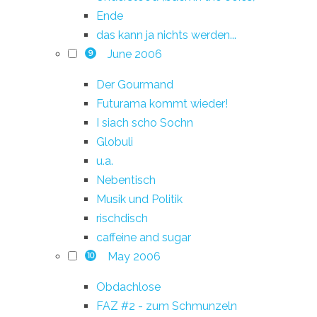
Ende
das kann ja nichts werden...
June 2006
9
Der Gourmand
Futurama kommt wieder!
I siach scho Sochn
Globuli
u.a.
Nebentisch
Musik und Politik
rischdisch
caffeine and sugar
May 2006
10
Obdachlose
FAZ #2 - zum Schmunzeln