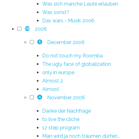
Was sich manche Leute erlauben
Was sonst?
Das wars - Musik 2006
2006
108
December 2006
5
Do not touch my Roomba
The ugly face of globalization
only in europe
Almost 2
Almost
November 2006
4
Danke der Nachfrage
to live the cliché
12 step program
Man wird ja noch träumen dürfen...