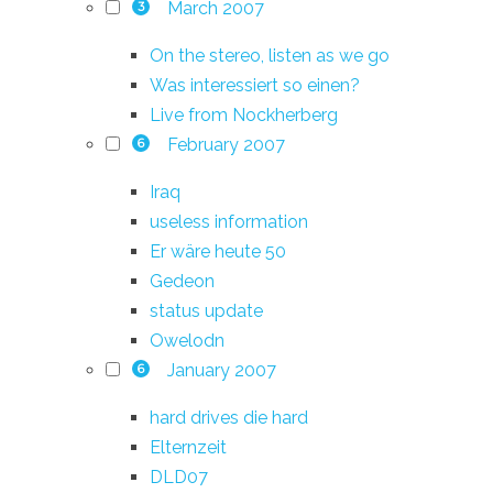
March 2007
3
On the stereo, listen as we go
Was interessiert so einen?
Live from Nockherberg
February 2007
6
Iraq
useless information
Er wäre heute 50
Gedeon
status update
Owelodn
January 2007
6
hard drives die hard
Elternzeit
DLD07