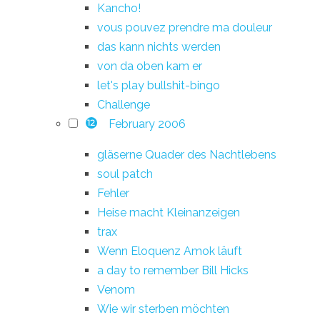
Kancho!
vous pouvez prendre ma douleur
das kann nichts werden
von da oben kam er
let's play bullshit-bingo
Challenge
February 2006
12
gläserne Quader des Nachtlebens
soul patch
Fehler
Heise macht Kleinanzeigen
trax
Wenn Eloquenz Amok läuft
a day to remember Bill Hicks
Venom
Wie wir sterben möchten