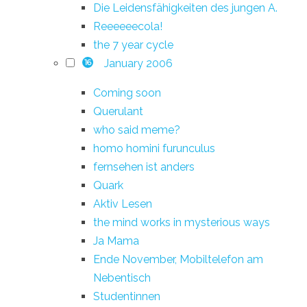
Die Leidensfähigkeiten des jungen A.
Reeeeeecola!
the 7 year cycle
January 2006
16
Coming soon
Querulant
who said meme?
homo homini furunculus
fernsehen ist anders
Quark
Aktiv Lesen
the mind works in mysterious ways
Ja Mama
Ende November, Mobiltelefon am
Nebentisch
Studentinnen