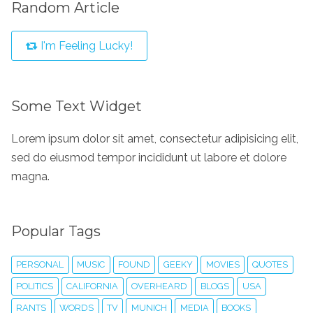
Random Article
I'm Feeling Lucky!
Some Text Widget
Lorem ipsum dolor sit amet, consectetur adipisicing elit,
sed do eiusmod tempor incididunt ut labore et dolore
magna.
Popular Tags
PERSONAL
MUSIC
FOUND
GEEKY
MOVIES
QUOTES
POLITICS
CALIFORNIA
OVERHEARD
BLOGS
USA
RANTS
WORDS
TV
MUNICH
MEDIA
BOOKS