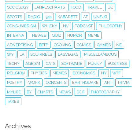
SOCIOLOGY
JAHRESCHARTS
FOOD
TRAVEL
DE
SPORTS
RADIO
911
KABARETT
AT
UNFUG
CONSUMERISM
WHISKY
NV
PODCAST
PHILOSOPHY
INTERNA
THEWEB
QUIZ
HUMOR
MEME
ADVERTISING
BFTP
COOKING
COMICS
GAMES
NE
WY
LA
SQUIRRELS
LASVEGAS
MISCELLANEOUS
TECHY
AGEISM
CATS
SOFTWARE
FUNNY
BUSINESS
RELIGION
PHYSICS
MEMES
ECONOMICS
NY
WTF
POETRY
WORK
CONCERTS
EARTHQUAKE
ART
TRIVIA
MYLIFE
BY
CHARTS
NEWS
SCIFI
PHOTOGRAPHY
TAXES
Archives