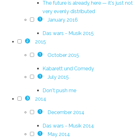
The future is already here — it's just not
very evenly distributed
January 2016
1
Das wars - Musik 2015
2015
2
October 2015
1
Kabarett und Comedy
July 2015
1
Don't push me
2014
3
December 2014
1
Das wars - Musik 2014
May 2014
1