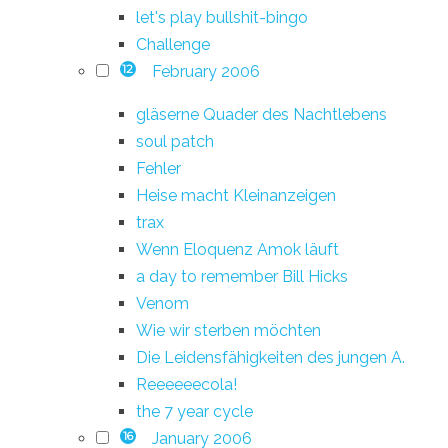
let's play bullshit-bingo
Challenge
February 2006
12
gläserne Quader des Nachtlebens
soul patch
Fehler
Heise macht Kleinanzeigen
trax
Wenn Eloquenz Amok läuft
a day to remember Bill Hicks
Venom
Wie wir sterben möchten
Die Leidensfähigkeiten des jungen A.
Reeeeeecola!
the 7 year cycle
January 2006
16