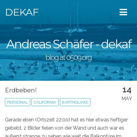
DEKAF
Andreas Schäfer - dekaf
blog at 0509.org
14
Erdbeben!
MAY
PERSONAL
CALIFORNIA
EARTHQUAKE
Gerade eben (Ortszeit 22:00) hat es hier etwas heftiger
gebebt, 2 Bilder fielen von der Wand und auch war es
äußerst strange zu sehen wie weit die Balkontüre im