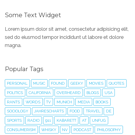
Some Text Widget
Lorem ipsum dolor sit amet, consectetur adipisicing elit,
sed do eiusmod tempor incididunt ut labore et dolore
magna.
Popular Tags
PERSONAL
MUSIC
FOUND
GEEKY
MOVIES
QUOTES
POLITICS
CALIFORNIA
OVERHEARD
BLOGS
USA
RANTS
WORDS
TV
MUNICH
MEDIA
BOOKS
SOCIOLOGY
JAHRESCHARTS
FOOD
TRAVEL
DE
SPORTS
RADIO
911
KABARETT
AT
UNFUG
CONSUMERISM
WHISKY
NV
PODCAST
PHILOSOPHY