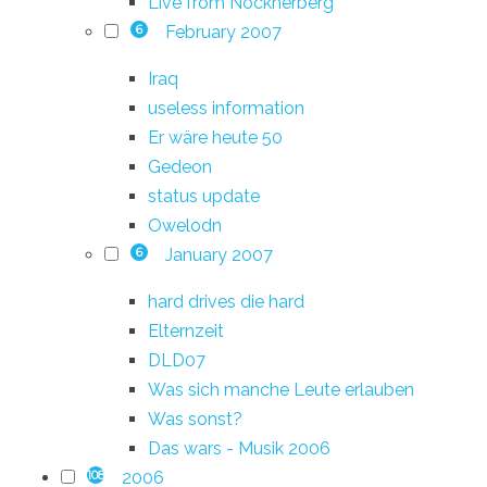
Live from Nockherberg
February 2007
6
Iraq
useless information
Er wäre heute 50
Gedeon
status update
Owelodn
January 2007
6
hard drives die hard
Elternzeit
DLD07
Was sich manche Leute erlauben
Was sonst?
Das wars - Musik 2006
2006
108