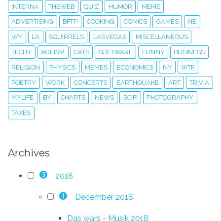
INTERNA
THEWEB
QUIZ
HUMOR
MEME
ADVERTISING
BFTP
COOKING
COMICS
GAMES
NE
WY
LA
SQUIRRELS
LASVEGAS
MISCELLANEOUS
TECHY
AGEISM
CATS
SOFTWARE
FUNNY
BUSINESS
RELIGION
PHYSICS
MEMES
ECONOMICS
NY
WTF
POETRY
WORK
CONCERTS
EARTHQUAKE
ART
TRIVIA
MYLIFE
BY
CHARTS
NEWS
SCIFI
PHOTOGRAPHY
TAXES
Archives
2018
3
December 2018
1
Das wars - Musik 2018