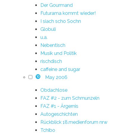
Der Gourmand
Futurama kommt wieder!
I siach scho Sochn
Globuli
u.a.
Nebentisch
Musik und Politik
rischdisch
caffeine and sugar
May 2006
10
Obdachlose
FAZ #2 - zum Schmunzeln
FAZ #1 - Ärgernis
Autogeschichten
Rückblick 18.medienforum nrw
Tchibo