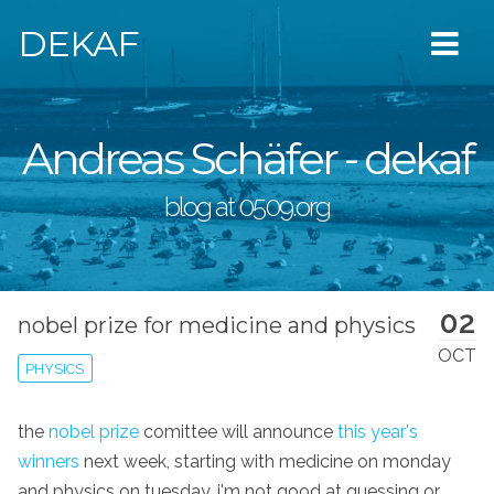
DEKAF
Andreas Schäfer - dekaf
blog at 0509.org
02
nobel prize for medicine and physics
OCT
PHYSICS
the
nobel prize
comittee will announce
this year's
winners
next week, starting with medicine on monday
and physics on tuesday. i'm not good at guessing or