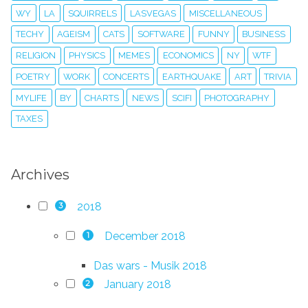
WY
LA
SQUIRRELS
LASVEGAS
MISCELLANEOUS
TECHY
AGEISM
CATS
SOFTWARE
FUNNY
BUSINESS
RELIGION
PHYSICS
MEMES
ECONOMICS
NY
WTF
POETRY
WORK
CONCERTS
EARTHQUAKE
ART
TRIVIA
MYLIFE
BY
CHARTS
NEWS
SCIFI
PHOTOGRAPHY
TAXES
Archives
2018
3
December 2018
1
Das wars - Musik 2018
January 2018
2