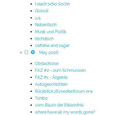
I siach scho Sochn
Globuli
u.a.
Nebentisch
Musik und Politik
rischdisch
caffeine and sugar
May 2006
10
Obdachlose
FAZ #2 - zum Schmunzeln
FAZ #1 - Ärgernis
Autogeschichten
Rückblick 18.medienforum nrw
Tchibo
vom Baum der Erkenntnis
where have all my words gone?