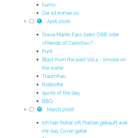
Sumo
Der ist immer so
April 2006
7
Steve Martin Fans beim ÖBB oder
»Friends of Carlotta«?
Punt
Blast from the past Vol.4 - Smoke on
the water
Traumfrau
Rollkoffer
quote of the day
BBQ
March 2006
17
Ich hab früher oft Platten gekauft weil
mir das Cover gefiel