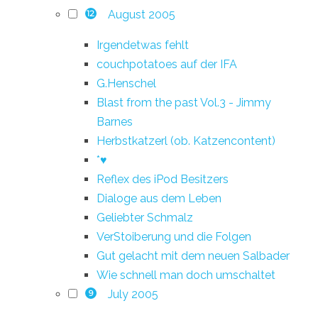
August 2005
12
Irgendetwas fehlt
couchpotatoes auf der IFA
G.Henschel
Blast from the past Vol.3 - Jimmy
Barnes
Herbstkatzerl (ob. Katzencontent)
*♥
Reflex des iPod Besitzers
Dialoge aus dem Leben
Geliebter Schmalz
VerStoiberung und die Folgen
Gut gelacht mit dem neuen Salbader
Wie schnell man doch umschaltet
July 2005
9