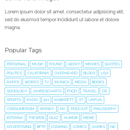
Lorem ipsum dolor sit amet, consectetur adipisicing elit,
sed do eiusmod tempor incididunt ut labore et dolore
magna.
Popular Tags
PERSONAL
MUSIC
FOUND
GEEKY
MOVIES
QUOTES
POLITICS
CALIFORNIA
OVERHEARD
BLOGS
USA
RANTS
WORDS
TV
MUNICH
MEDIA
BOOKS
SOCIOLOGY
JAHRESCHARTS
FOOD
TRAVEL
DE
SPORTS
RADIO
911
KABARETT
AT
UNFUG
CONSUMERISM
WHISKY
NV
PODCAST
PHILOSOPHY
INTERNA
THEWEB
QUIZ
HUMOR
MEME
ADVERTISING
BFTP
COOKING
COMICS
GAMES
NE