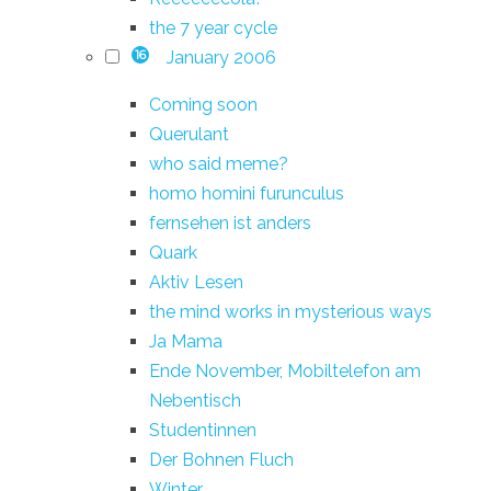
the 7 year cycle
January 2006
16
Coming soon
Querulant
who said meme?
homo homini furunculus
fernsehen ist anders
Quark
Aktiv Lesen
the mind works in mysterious ways
Ja Mama
Ende November, Mobiltelefon am
Nebentisch
Studentinnen
Der Bohnen Fluch
Winter