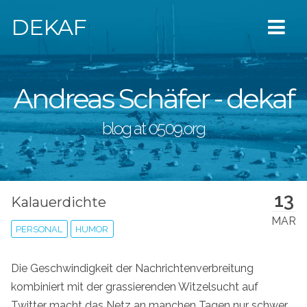
DEKAF
Andreas Schäfer - dekaf
blog at 0509.org
13
Kalauerdichte
MAR
PERSONAL
HUMOR
Die Geschwindigkeit der Nachrichtenverbreitung
kombiniert mit der grassierenden Witzelsucht auf
Twitter macht das Netz an manchen Tagen nur schwer