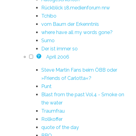
Rückblick 18.medienforum nrw
Tchibo
vom Baum der Erkenntnis
where have all my words gone?
Sumo
Der ist immer so
April 2006
7
Steve Martin Fans beim ÖBB oder
»Friends of Carlotta«?
Punt
Blast from the past Vol.4 - Smoke on
the water
Traumfrau
Rollkoffer
quote of the day
BBQ