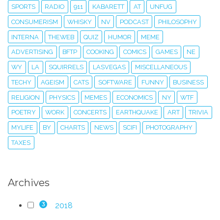
SPORTS
RADIO
911
KABARETT
AT
UNFUG
CONSUMERISM
WHISKY
NV
PODCAST
PHILOSOPHY
INTERNA
THEWEB
QUIZ
HUMOR
MEME
ADVERTISING
BFTP
COOKING
COMICS
GAMES
NE
WY
LA
SQUIRRELS
LASVEGAS
MISCELLANEOUS
TECHY
AGEISM
CATS
SOFTWARE
FUNNY
BUSINESS
RELIGION
PHYSICS
MEMES
ECONOMICS
NY
WTF
POETRY
WORK
CONCERTS
EARTHQUAKE
ART
TRIVIA
MYLIFE
BY
CHARTS
NEWS
SCIFI
PHOTOGRAPHY
TAXES
Archives
2018
3