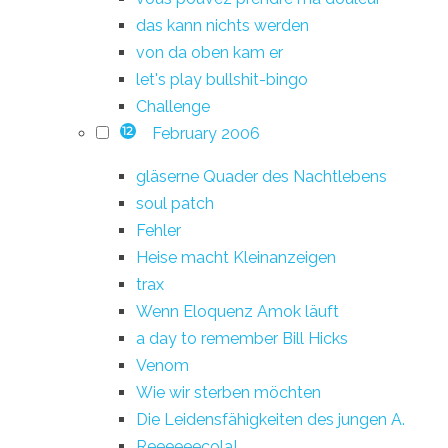
das kann nichts werden
von da oben kam er
let's play bullshit-bingo
Challenge
February 2006
12
gläserne Quader des Nachtlebens
soul patch
Fehler
Heise macht Kleinanzeigen
trax
Wenn Eloquenz Amok läuft
a day to remember Bill Hicks
Venom
Wie wir sterben möchten
Die Leidensfähigkeiten des jungen A.
Reeeeeecola!