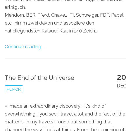
erträglich.
Mehdorn, BER, Pferd, Chavez, Til Schweiger, FDP, Papst,
etc., nimm zwei davon und assoziiere den
naheliegendsten Kalauer. Klar, in 140 Zeich...
Continue reading...
20
The End of the Universe
DEC
HUMOR
»I made an extraordinary discovery .. it's kind of
overwhelming .. you see, i travel a lot and the fact of the
matter is, in my travels i found out something that
changed the way I look at things. From the beginning of