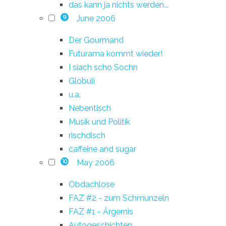
das kann ja nichts werden...
June 2006
9
Der Gourmand
Futurama kommt wieder!
I siach scho Sochn
Globuli
u.a.
Nebentisch
Musik und Politik
rischdisch
caffeine and sugar
May 2006
10
Obdachlose
FAZ #2 - zum Schmunzeln
FAZ #1 - Ärgernis
Autogeschichten