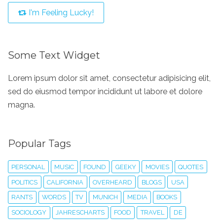
I'm Feeling Lucky!
Some Text Widget
Lorem ipsum dolor sit amet, consectetur adipisicing elit,
sed do eiusmod tempor incididunt ut labore et dolore
magna.
Popular Tags
PERSONAL
MUSIC
FOUND
GEEKY
MOVIES
QUOTES
POLITICS
CALIFORNIA
OVERHEARD
BLOGS
USA
RANTS
WORDS
TV
MUNICH
MEDIA
BOOKS
SOCIOLOGY
JAHRESCHARTS
FOOD
TRAVEL
DE