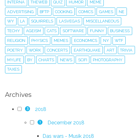
INTERNA
THEWEB
QUIZ
HUMOR
MEME
ADVERTISING
BFTP
COOKING
COMICS
GAMES
NE
WY
LA
SQUIRRELS
LASVEGAS
MISCELLANEOUS
TECHY
AGEISM
CATS
SOFTWARE
FUNNY
BUSINESS
RELIGION
PHYSICS
MEMES
ECONOMICS
NY
WTF
POETRY
WORK
CONCERTS
EARTHQUAKE
ART
TRIVIA
MYLIFE
BY
CHARTS
NEWS
SCIFI
PHOTOGRAPHY
TAXES
Archives
2018
3
December 2018
1
Das wars - Musik 2018