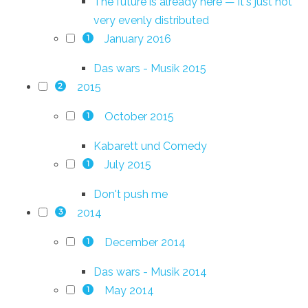
The future is already here — it's just not
very evenly distributed
January 2016
1
Das wars - Musik 2015
2015
2
October 2015
1
Kabarett und Comedy
July 2015
1
Don't push me
2014
3
December 2014
1
Das wars - Musik 2014
May 2014
1