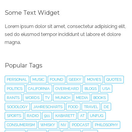
Some Text Widget
Lorem ipsum dolor sit amet, consectetur adipisicing elit,
sed do eiusmod tempor incididunt ut labore et dolore
magna.
Popular Tags
PERSONAL
MUSIC
FOUND
GEEKY
MOVIES
QUOTES
POLITICS
CALIFORNIA
OVERHEARD
BLOGS
USA
RANTS
WORDS
TV
MUNICH
MEDIA
BOOKS
SOCIOLOGY
JAHRESCHARTS
FOOD
TRAVEL
DE
SPORTS
RADIO
911
KABARETT
AT
UNFUG
CONSUMERISM
WHISKY
NV
PODCAST
PHILOSOPHY