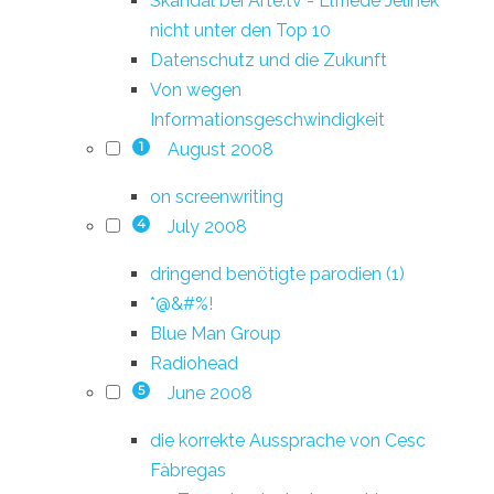
Skandal bei Arte.tv - Elfriede Jelinek
nicht unter den Top 10
Datenschutz und die Zukunft
Von wegen
Informationsgeschwindigkeit
August 2008
1
on screenwriting
July 2008
4
dringend benötigte parodien (1)
*@&#%!
Blue Man Group
Radiohead
June 2008
5
die korrekte Aussprache von Cesc
Fàbregas