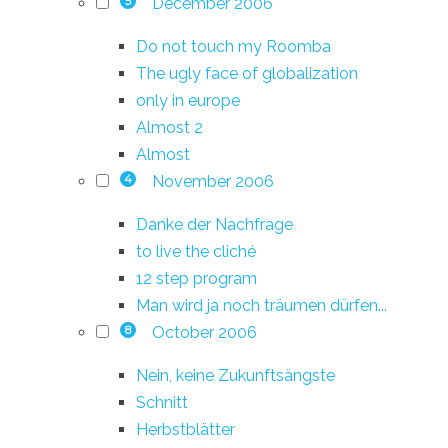
December 2006
5
Do not touch my Roomba
The ugly face of globalization
only in europe
Almost 2
Almost
November 2006
4
Danke der Nachfrage
to live the cliché
12 step program
Man wird ja noch träumen dürfen...
October 2006
8
Nein, keine Zukunftsängste
Schnitt
Herbstblätter