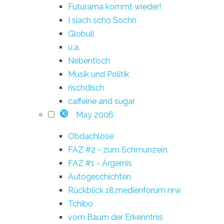
Futurama kommt wieder!
I siach scho Sochn
Globuli
u.a.
Nebentisch
Musik und Politik
rischdisch
caffeine and sugar
May 2006
10
Obdachlose
FAZ #2 - zum Schmunzeln
FAZ #1 - Ärgernis
Autogeschichten
Rückblick 18.medienforum nrw
Tchibo
vom Baum der Erkenntnis