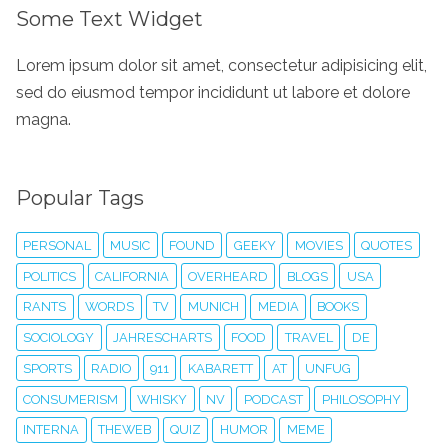
Some Text Widget
Lorem ipsum dolor sit amet, consectetur adipisicing elit,
sed do eiusmod tempor incididunt ut labore et dolore
magna.
Popular Tags
PERSONAL
MUSIC
FOUND
GEEKY
MOVIES
QUOTES
POLITICS
CALIFORNIA
OVERHEARD
BLOGS
USA
RANTS
WORDS
TV
MUNICH
MEDIA
BOOKS
SOCIOLOGY
JAHRESCHARTS
FOOD
TRAVEL
DE
SPORTS
RADIO
911
KABARETT
AT
UNFUG
CONSUMERISM
WHISKY
NV
PODCAST
PHILOSOPHY
INTERNA
THEWEB
QUIZ
HUMOR
MEME