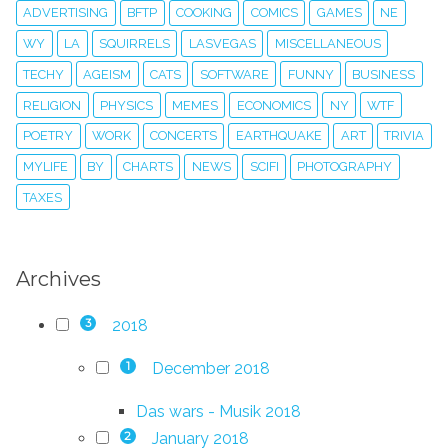
ADVERTISING
BFTP
COOKING
COMICS
GAMES
NE
WY
LA
SQUIRRELS
LASVEGAS
MISCELLANEOUS
TECHY
AGEISM
CATS
SOFTWARE
FUNNY
BUSINESS
RELIGION
PHYSICS
MEMES
ECONOMICS
NY
WTF
POETRY
WORK
CONCERTS
EARTHQUAKE
ART
TRIVIA
MYLIFE
BY
CHARTS
NEWS
SCIFI
PHOTOGRAPHY
TAXES
Archives
2018
3
December 2018
1
Das wars - Musik 2018
January 2018
2