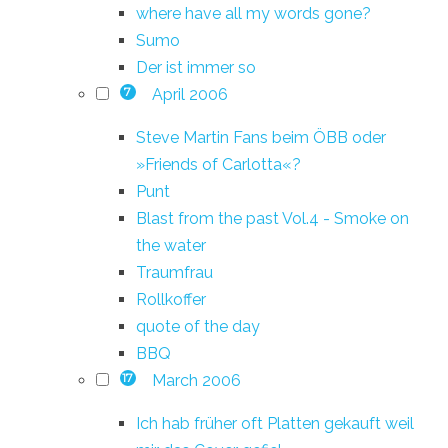
where have all my words gone?
Sumo
Der ist immer so
April 2006
7
Steve Martin Fans beim ÖBB oder
»Friends of Carlotta«?
Punt
Blast from the past Vol.4 - Smoke on
the water
Traumfrau
Rollkoffer
quote of the day
BBQ
March 2006
17
Ich hab früher oft Platten gekauft weil