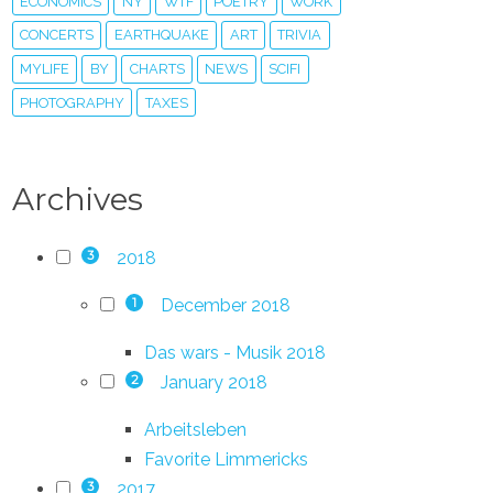
ECONOMICS
NY
WTF
POETRY
WORK
CONCERTS
EARTHQUAKE
ART
TRIVIA
MYLIFE
BY
CHARTS
NEWS
SCIFI
PHOTOGRAPHY
TAXES
Archives
2018
3
December 2018
1
Das wars - Musik 2018
January 2018
2
Arbeitsleben
Favorite Limmericks
2017
3