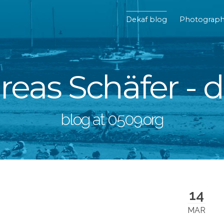
Dekaf blog
Photograp
eas Schäfer - 
blog at 0509.org
14
MAR