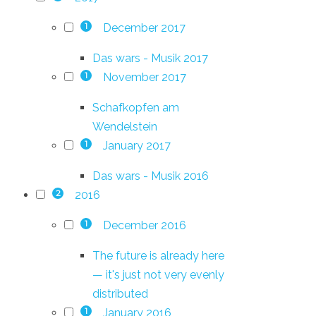
December 2017
1
Das wars - Musik 2017
November 2017
1
Schafkopfen am
Wendelstein
January 2017
1
Das wars - Musik 2016
2016
2
December 2016
1
The future is already here
— it's just not very evenly
distributed
January 2016
1