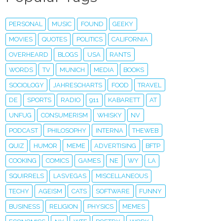
PERSONAL
MUSIC
FOUND
GEEKY
MOVIES
QUOTES
POLITICS
CALIFORNIA
OVERHEARD
BLOGS
USA
RANTS
WORDS
TV
MUNICH
MEDIA
BOOKS
SOCIOLOGY
JAHRESCHARTS
FOOD
TRAVEL
DE
SPORTS
RADIO
911
KABARETT
AT
UNFUG
CONSUMERISM
WHISKY
NV
PODCAST
PHILOSOPHY
INTERNA
THEWEB
QUIZ
HUMOR
MEME
ADVERTISING
BFTP
COOKING
COMICS
GAMES
NE
WY
LA
SQUIRRELS
LASVEGAS
MISCELLANEOUS
TECHY
AGEISM
CATS
SOFTWARE
FUNNY
BUSINESS
RELIGION
PHYSICS
MEMES