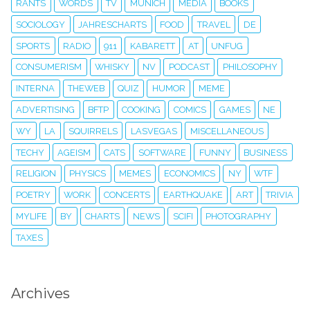
RANTS
WORDS
TV
MUNICH
MEDIA
BOOKS
SOCIOLOGY
JAHRESCHARTS
FOOD
TRAVEL
DE
SPORTS
RADIO
911
KABARETT
AT
UNFUG
CONSUMERISM
WHISKY
NV
PODCAST
PHILOSOPHY
INTERNA
THEWEB
QUIZ
HUMOR
MEME
ADVERTISING
BFTP
COOKING
COMICS
GAMES
NE
WY
LA
SQUIRRELS
LASVEGAS
MISCELLANEOUS
TECHY
AGEISM
CATS
SOFTWARE
FUNNY
BUSINESS
RELIGION
PHYSICS
MEMES
ECONOMICS
NY
WTF
POETRY
WORK
CONCERTS
EARTHQUAKE
ART
TRIVIA
MYLIFE
BY
CHARTS
NEWS
SCIFI
PHOTOGRAPHY
TAXES
Archives