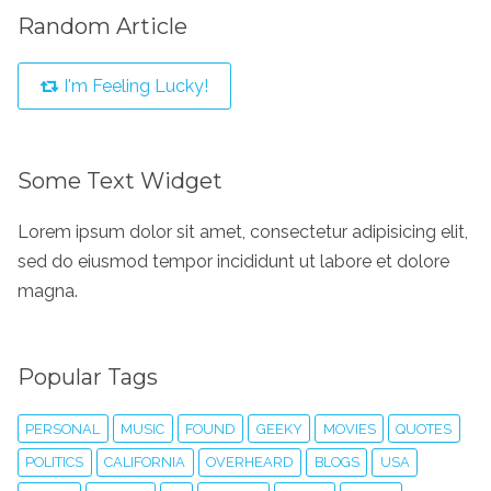
Random Article
I'm Feeling Lucky!
Some Text Widget
Lorem ipsum dolor sit amet, consectetur adipisicing elit,
sed do eiusmod tempor incididunt ut labore et dolore
magna.
Popular Tags
PERSONAL
MUSIC
FOUND
GEEKY
MOVIES
QUOTES
POLITICS
CALIFORNIA
OVERHEARD
BLOGS
USA