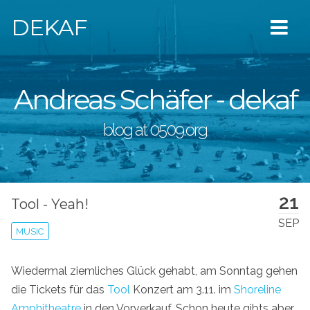
DEKAF
Andreas Schäfer - dekaf
blog at 0509.org
21
Tool - Yeah!
SEP
MUSIC
Wiedermal ziemliches Glück gehabt, am Sonntag gehen
die Tickets für das
Tool
Konzert am 3.11. im
Shoreline
Amphitheatre
in den Vorverkauf. Schon heute gibts aber