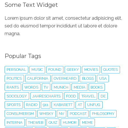
Some Text Widget
Lorem ipsum dolor sit amet, consectetur adipisicing elit,
sed do eiusmod tempor incididunt ut labore et dolore
magna.
Popular Tags
PERSONAL
MUSIC
FOUND
GEEKY
MOVIES
QUOTES
POLITICS
CALIFORNIA
OVERHEARD
BLOGS
USA
RANTS
WORDS
TV
MUNICH
MEDIA
BOOKS
SOCIOLOGY
JAHRESCHARTS
FOOD
TRAVEL
DE
SPORTS
RADIO
911
KABARETT
AT
UNFUG
CONSUMERISM
WHISKY
NV
PODCAST
PHILOSOPHY
INTERNA
THEWEB
QUIZ
HUMOR
MEME