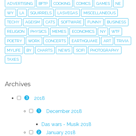
ADVERTISING
BFTP
COOKING
COMICS
GAMES
NE
WY
LA
SQUIRRELS
LASVEGAS
MISCELLANEOUS
TECHY
AGEISM
CATS
SOFTWARE
FUNNY
BUSINESS
RELIGION
PHYSICS
MEMES
ECONOMICS
NY
WTF
POETRY
WORK
CONCERTS
EARTHQUAKE
ART
TRIVIA
MYLIFE
BY
CHARTS
NEWS
SCIFI
PHOTOGRAPHY
TAXES
Archives
2018
3
December 2018
1
Das wars - Musik 2018
January 2018
2