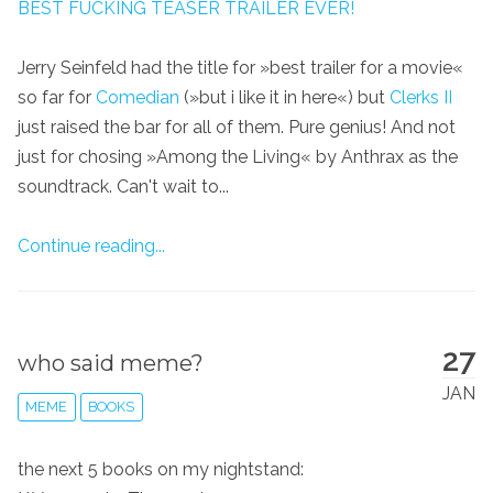
BEST FUCKING TEASER TRAILER EVER!
Jerry Seinfeld had the title for »best trailer for a movie«
so far for
Comedian
(»but i like it in here«) but
Clerks II
just raised the bar for all of them. Pure genius! And not
just for chosing »Among the Living« by Anthrax as the
soundtrack. Can't wait to...
Continue reading...
27
who said meme?
JAN
MEME
BOOKS
the next 5 books on my nightstand: