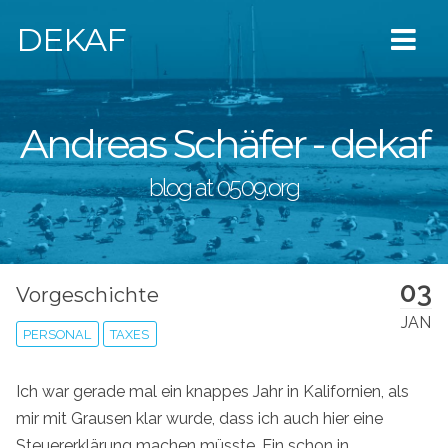
DEKAF
Andreas Schäfer - dekaf
blog at 0509.org
03
Vorgeschichte
JAN
PERSONAL
TAXES
Ich war gerade mal ein knappes Jahr in Kalifornien, als
mir mit Grausen klar wurde, dass ich auch hier eine
Steuererklärung machen müsste. Ein schon in