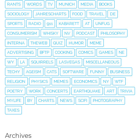
RANTS
WORDS
TV
MUNICH
MEDIA
BOOKS
SOCIOLOGY
JAHRESCHARTS
FOOD
TRAVEL
DE
SPORTS
RADIO
911
KABARETT
AT
UNFUG
CONSUMERISM
WHISKY
NV
PODCAST
PHILOSOPHY
INTERNA
THEWEB
QUIZ
HUMOR
MEME
ADVERTISING
BFTP
COOKING
COMICS
GAMES
NE
WY
LA
SQUIRRELS
LASVEGAS
MISCELLANEOUS
TECHY
AGEISM
CATS
SOFTWARE
FUNNY
BUSINESS
RELIGION
PHYSICS
MEMES
ECONOMICS
NY
WTF
POETRY
WORK
CONCERTS
EARTHQUAKE
ART
TRIVIA
MYLIFE
BY
CHARTS
NEWS
SCIFI
PHOTOGRAPHY
TAXES
Archives