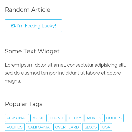
Random Article
I'm Feeling Lucky!
Some Text Widget
Lorem ipsum dolor sit amet, consectetur adipisicing elit,
sed do eiusmod tempor incididunt ut labore et dolore
magna.
Popular Tags
PERSONAL
MUSIC
FOUND
GEEKY
MOVIES
QUOTES
POLITICS
CALIFORNIA
OVERHEARD
BLOGS
USA