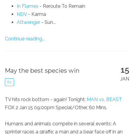
In Flames
- Reroute To Remain
NDV
- Karma
Attwenger
- Sun...
Continue reading...
15
May the best species win
JAN
TV
TV hits rock bottom - again! Tonight:
MAN vs. BEAST
FOX 2 Jan 15 09:00pm Special/Other, 60 Mins.
Humans and animals compete in several events: A
sprinter races a giraffe; a man and a bear face off in an