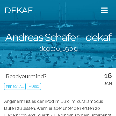
DEKAF
Andreas Schäfer - dekaf
blog at 0509.org
16
iReadyourmind?
JAN
PERSONAL
MUSIC
Angenehm ist es den iPod im Büro im Zufallsmodus
laufen zu lassen. Wenn er aber unter den ersten 20
Liedern von 4031 gleich 4 Lieblingsnummern unterbringt