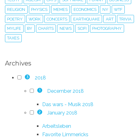
RELIGION
PHYSICS
MEMES
ECONOMICS
NY
WTF
POETRY
WORK
CONCERTS
EARTHQUAKE
ART
TRIVIA
MYLIFE
BY
CHARTS
NEWS
SCIFI
PHOTOGRAPHY
TAXES
Archives
2018
3
December 2018
1
Das wars - Musik 2018
January 2018
2
Arbeitsleben
Favorite Limmericks