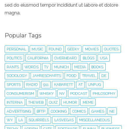
sed do eiusmod tempor incididunt ut labore et dolore
magna.
Popular Tags
PERSONAL
MUSIC
FOUND
GEEKY
MOVIES
QUOTES
POLITICS
CALIFORNIA
OVERHEARD
BLOGS
USA
RANTS
WORDS
TV
MUNICH
MEDIA
BOOKS
SOCIOLOGY
JAHRESCHARTS
FOOD
TRAVEL
DE
SPORTS
RADIO
911
KABARETT
AT
UNFUG
CONSUMERISM
WHISKY
NV
PODCAST
PHILOSOPHY
INTERNA
THEWEB
QUIZ
HUMOR
MEME
ADVERTISING
BFTP
COOKING
COMICS
GAMES
NE
WY
LA
SQUIRRELS
LASVEGAS
MISCELLANEOUS
TECHY
AGEISM
CATS
SOFTWARE
FUNNY
BUSINESS