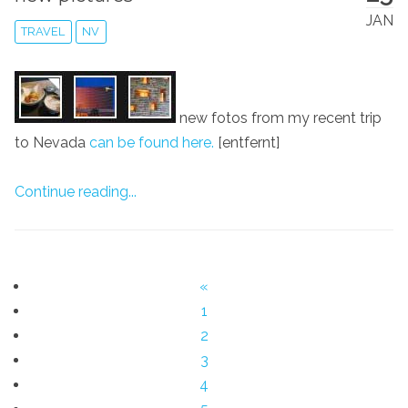
JAN
TRAVEL
NV
new fotos from my recent trip
to Nevada
can be found here.
[entfernt]
Continue reading...
«
1
2
3
4