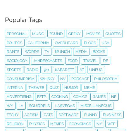
Popular Tags
PERSONAL
MUSIC
FOUND
GEEKY
MOVIES
QUOTES
POLITICS
CALIFORNIA
OVERHEARD
BLOGS
USA
RANTS
WORDS
TV
MUNICH
MEDIA
BOOKS
SOCIOLOGY
JAHRESCHARTS
FOOD
TRAVEL
DE
SPORTS
RADIO
911
KABARETT
AT
UNFUG
CONSUMERISM
WHISKY
NV
PODCAST
PHILOSOPHY
INTERNA
THEWEB
QUIZ
HUMOR
MEME
ADVERTISING
BFTP
COOKING
COMICS
GAMES
NE
WY
LA
SQUIRRELS
LASVEGAS
MISCELLANEOUS
TECHY
AGEISM
CATS
SOFTWARE
FUNNY
BUSINESS
RELIGION
PHYSICS
MEMES
ECONOMICS
NY
WTF