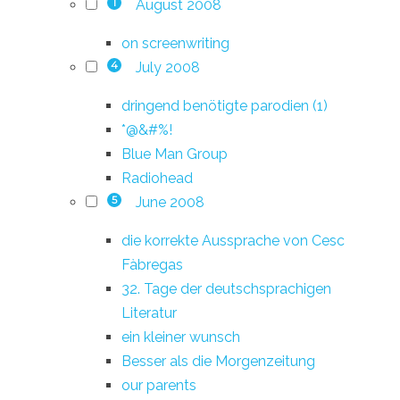
August 2008
1
on screenwriting
July 2008
4
dringend benötigte parodien (1)
*@&#%!
Blue Man Group
Radiohead
June 2008
5
die korrekte Aussprache von Cesc
Fàbregas
32. Tage der deutschsprachigen
Literatur
ein kleiner wunsch
Besser als die Morgenzeitung
our parents