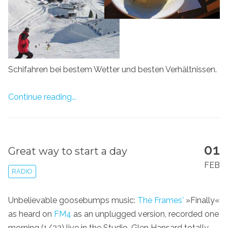
Schifahren bei bestem Wetter und besten Verhältnissen.
Continue reading...
01
Great way to start a day
FEB
RADIO
Unbelievable goosebumps music:
The Frames'
»Finally«
as heard on
FM4
as an unplugged version, recorded one
morning (1/22) live in the Studio. Glen Hansard totally