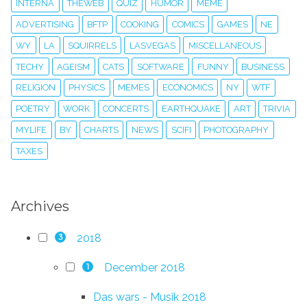
INTERNA
THEWEB
QUIZ
HUMOR
MEME
ADVERTISING
BFTP
COOKING
COMICS
GAMES
NE
WY
LA
SQUIRRELS
LASVEGAS
MISCELLANEOUS
TECHY
AGEISM
CATS
SOFTWARE
FUNNY
BUSINESS
RELIGION
PHYSICS
MEMES
ECONOMICS
NY
WTF
POETRY
WORK
CONCERTS
EARTHQUAKE
ART
TRIVIA
MYLIFE
BY
CHARTS
NEWS
SCIFI
PHOTOGRAPHY
TAXES
Archives
2018
3
December 2018
1
Das wars - Musik 2018