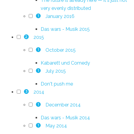
The future is already here — it's just not
very evenly distributed
January 2016
1
Das wars - Musik 2015
2015
2
October 2015
1
Kabarett und Comedy
July 2015
1
Don't push me
2014
3
December 2014
1
Das wars - Musik 2014
May 2014
1