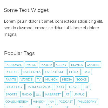
Some Text Widget
Lorem ipsum dolor sit amet, consectetur adipisicing elit,
sed do eiusmod tempor incididunt ut labore et dolore
magna.
Popular Tags
PERSONAL
MUSIC
FOUND
GEEKY
MOVIES
QUOTES
POLITICS
CALIFORNIA
OVERHEARD
BLOGS
USA
RANTS
WORDS
TV
MUNICH
MEDIA
BOOKS
SOCIOLOGY
JAHRESCHARTS
FOOD
TRAVEL
DE
SPORTS
RADIO
911
KABARETT
AT
UNFUG
CONSUMERISM
WHISKY
NV
PODCAST
PHILOSOPHY