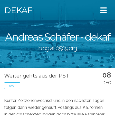
DEKAF
Andreas Schäfer - dekaf
blog at 0509.org
08
Weiter gehts aus der PST
DEC
TRAVEL
Kurzer Zeitzonenwechsel und in den nächsten Tagen
folgen dann wieder gehäuft Postings aus Kalifornien.
In der Zwischenzeit mögen doch bitte alle Paranoiker,