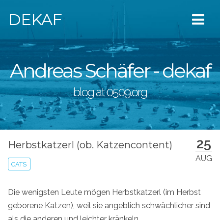
DEKAF
Andreas Schäfer - dekaf
blog at 0509.org
25
Herbstkatzerl (ob. Katzencontent)
AUG
CATS
Die wenigsten Leute mögen Herbstkatzerl (im Herbst
geborene Katzen), weil sie angeblich schwächlicher sind
als die anderen und leichter kränkeln.