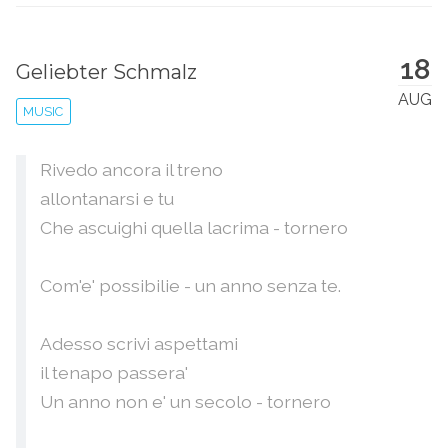
18
Geliebter Schmalz
AUG
MUSIC
Rivedo ancora il treno
allontanarsi e tu
Che ascuighi quella lacrima - tornero
Com'e' possibilie - un anno senza te.
Adesso scrivi aspettami
il tenapo passera'
Un anno non e' un secolo - tornero