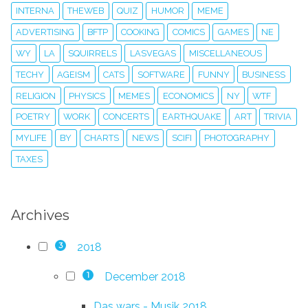
INTERNA
THEWEB
QUIZ
HUMOR
MEME
ADVERTISING
BFTP
COOKING
COMICS
GAMES
NE
WY
LA
SQUIRRELS
LASVEGAS
MISCELLANEOUS
TECHY
AGEISM
CATS
SOFTWARE
FUNNY
BUSINESS
RELIGION
PHYSICS
MEMES
ECONOMICS
NY
WTF
POETRY
WORK
CONCERTS
EARTHQUAKE
ART
TRIVIA
MYLIFE
BY
CHARTS
NEWS
SCIFI
PHOTOGRAPHY
TAXES
Archives
2018
3
December 2018
1
Das wars - Musik 2018