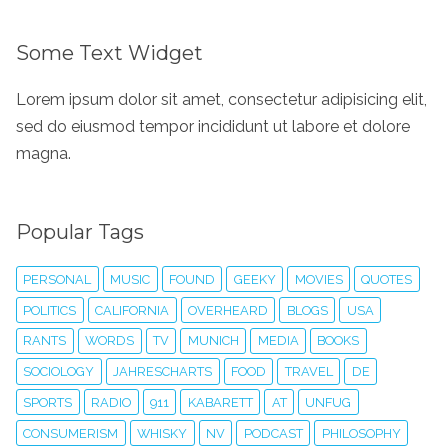
Some Text Widget
Lorem ipsum dolor sit amet, consectetur adipisicing elit,
sed do eiusmod tempor incididunt ut labore et dolore
magna.
Popular Tags
PERSONAL
MUSIC
FOUND
GEEKY
MOVIES
QUOTES
POLITICS
CALIFORNIA
OVERHEARD
BLOGS
USA
RANTS
WORDS
TV
MUNICH
MEDIA
BOOKS
SOCIOLOGY
JAHRESCHARTS
FOOD
TRAVEL
DE
SPORTS
RADIO
911
KABARETT
AT
UNFUG
CONSUMERISM
WHISKY
NV
PODCAST
PHILOSOPHY