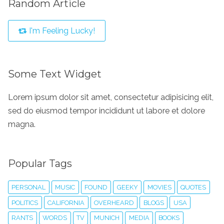
Random Article
I'm Feeling Lucky!
Some Text Widget
Lorem ipsum dolor sit amet, consectetur adipisicing elit,
sed do eiusmod tempor incididunt ut labore et dolore
magna.
Popular Tags
PERSONAL
MUSIC
FOUND
GEEKY
MOVIES
QUOTES
POLITICS
CALIFORNIA
OVERHEARD
BLOGS
USA
RANTS
WORDS
TV
MUNICH
MEDIA
BOOKS