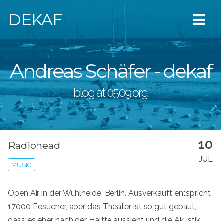
DEKAF
Andreas Schäfer - dekaf
blog at 0509.org
10
Radiohead
JUL
MUSIC
Open Air in der Wuhlheide, Berlin. Ausverkauft entspricht
17000 Besucher, aber das Theater ist so gut gebaut,
dass es eher nach der Hälfte aussieht und die Akustik