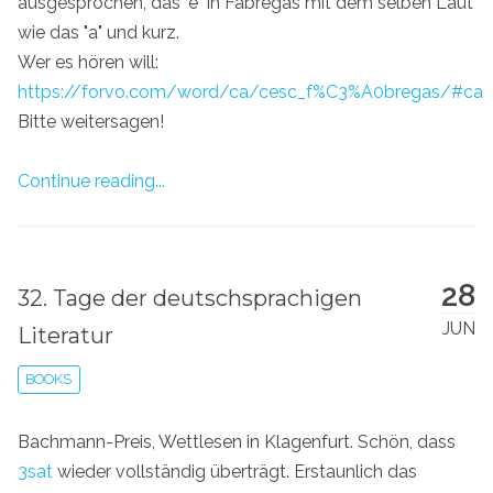
ausgesprochen, das "e" in Fàbregas mit dem selben Laut
wie das "a" und kurz.
Wer es hören will:
https://forvo.com/word/ca/cesc_f%C3%A0bregas/#ca
Bitte weitersagen!
Continue reading...
28
32. Tage der deutschsprachigen
JUN
Literatur
BOOKS
Bachmann-Preis, Wettlesen in Klagenfurt. Schön, dass
3sat
wieder vollständig überträgt. Erstaunlich das