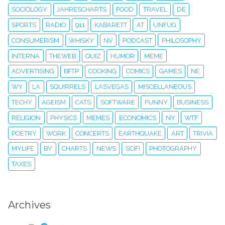
SOCIOLOGY
JAHRESCHARTS
FOOD
TRAVEL
DE
SPORTS
RADIO
911
KABARETT
AT
UNFUG
CONSUMERISM
WHISKY
NV
PODCAST
PHILOSOPHY
INTERNA
THEWEB
QUIZ
HUMOR
MEME
ADVERTISING
BFTP
COOKING
COMICS
GAMES
NE
WY
LA
SQUIRRELS
LASVEGAS
MISCELLANEOUS
TECHY
AGEISM
CATS
SOFTWARE
FUNNY
BUSINESS
RELIGION
PHYSICS
MEMES
ECONOMICS
NY
WTF
POETRY
WORK
CONCERTS
EARTHQUAKE
ART
TRIVIA
MYLIFE
BY
CHARTS
NEWS
SCIFI
PHOTOGRAPHY
TAXES
Archives